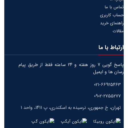
تماس با ما
حساب کاربری
راهنمای خرید
مقالات
ارتباط با ما
پاسخ گویی 7 روز هفته و 24 ساعته فقط از طریق پیام
رسان ها و ایمیل
021-66925463
0902-2755277
تهران، خ جمهوری، نرسیده به اسکندری، پ 1411، واحد 1