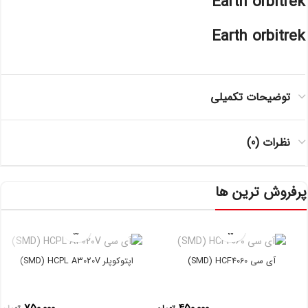
Earth orbitrek
Earth orbitrek
توضیحات تکمیلی
نظرات (0)
پرفروش ترین ها
آی سی SMD) HCF4060)
اپتوکوپلر SMD) HCPL A3020V)